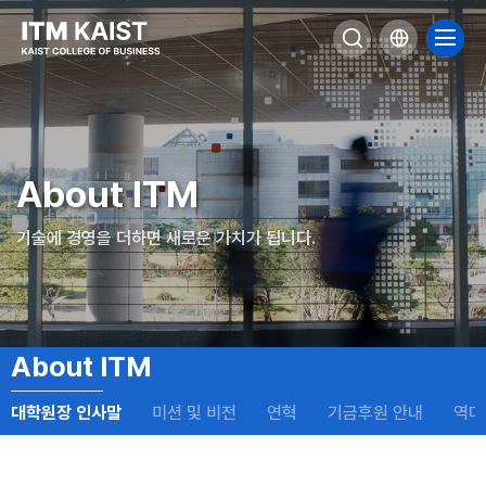
바
로
가
사
검
언
기
이
메
색
어
뉴
트
하
선
메
맵
기
택
뉴
열
닫
바
로
기
힘
가
기
본
About ITM
문
바
로
가
기술에 경영을 더하면 새로운 가치가 됩니다.
기
하
단
바
로
가
기
About ITM
대학원장 인사말
미션 및 비전
연혁
기금후원 안내
역대